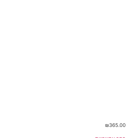
דבש
וזיתים
₪
365.00