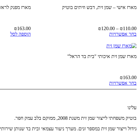
מארז אישי – שמן זית, דבש וזיתים בוטיק
מארז מפנק לראש
טווח
₪
163.00
₪
120.00
–
₪
110.00
למוצר
מחירים:
בחר אפשרויות
הוספה לסל
זה
יש
עד
מספר
סוגים.
מארז שמן זית איכותי "בית בד הראל"
ניתן
לבחור
את
₪
163.00
האפשרויות
למוצר
בחר אפשרויות
בעמוד
זה
המוצר
יש
מספר
סוגים.
עלינו
ניתן
לבחור
בוטיק משפחתי לייצור שמן זית משנת 2008, ממוקם בלב עמק חפר.
את
האפשרויות
גידול וייצור שמן זית במספר זנים. מערך ניעור עצמאי ובית בד שנותן שירותי
בעמוד
המוצר