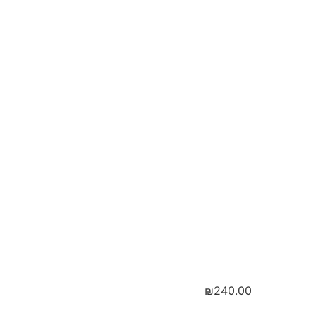
וחית
ודבש
צבת
₪
240.00