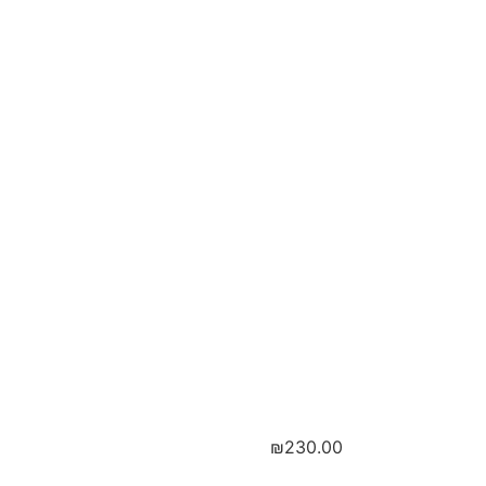
ודבש
ו
ב
₪
230.00