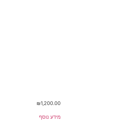
מן
במל
ית,
נקן
₪
1,200.00
מידע נוסף